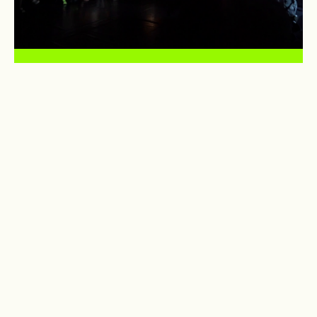
Rua Sacadura Cabral, 10
7050-306 Montemor-o-Novo
PORTUGAL
+351 266 877 073
info@oespacodotempo.pt
FACEBOOK
INSTAGRAM
VIMEO
LINKEDIN