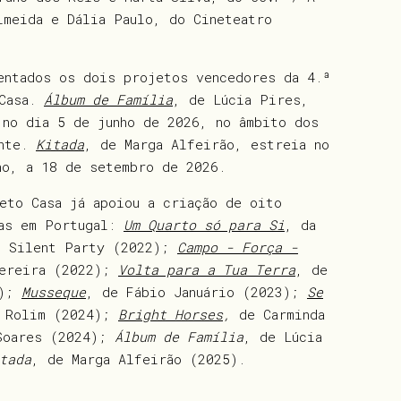
lmeida e Dália Paulo, do Cineteatro
entados os dois projetos vencedores da 4.ª
 Casa.
Álbum de Família
, de Lúcia Pires,
 no dia 5 de junho de 2026, no âmbito dos
ente.
Kitada
, de Marga Alfeirão, estreia no
no, a 18 de setembro de 2026.
eto Casa já apoiou a criação de oito
tas em Portugal:
Um Quarto só para Si
, da
l Silent Party (2022);
Campo - Força -
Pereira (2022);
Volta para a Tua Terra
, de
3);
Musseque
, de Fábio Januário (2023);
Se
a Rolim (2024);
Bright Horses
,
de Carminda
 Soares (2024);
Álbum de Família
, de Lúcia
tada
, de Marga Alfeirão (2025).