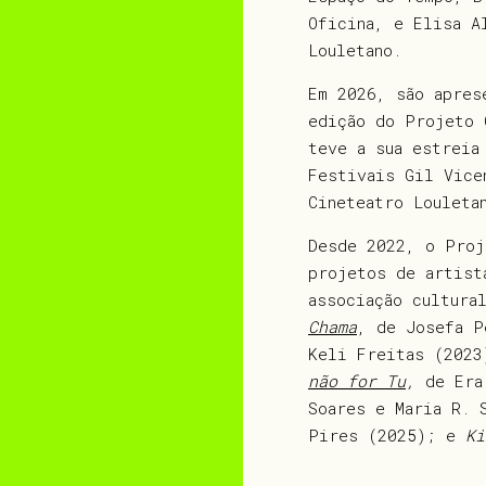
Oficina, e Elisa A
Louletano.
Em 2026, são apres
edição do Projeto
teve a sua estreia
Festivais Gil Vic
Cineteatro Louleta
Desde 2022, o Proj
projetos de artis
associação cultura
Chama
, de Josefa 
Keli Freitas (202
não for Tu
,
de Er
Soares e Maria R.
Pires (2025); e
Ki