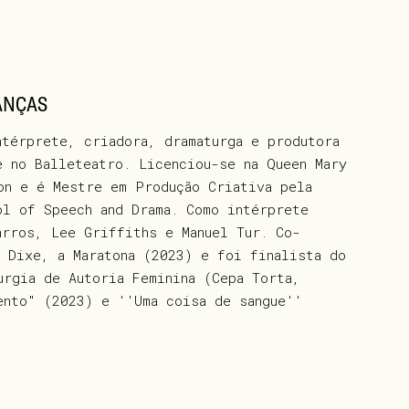
ANÇAS
ntérprete, criadora, dramaturga e produtora
e no Balleteatro. Licenciou-se na Queen Mary
on e é Mestre em Produção Criativa pela
ol of Speech and Drama. Como intérprete
arros, Lee Griffiths e Manuel Tur. Co-
a Dixe, a Maratona (2023) e foi finalista do
urgia de Autoria Feminina (Cepa Torta,
ento" (2023) e ''Uma coisa de sangue''