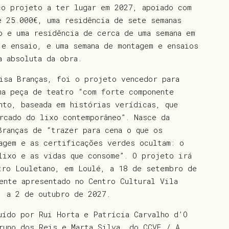
co projeto a ter lugar em 2027, apoiado com
e 25.000€, uma residência de sete semanas
o e uma residência de cerca de uma semana em
 e ensaio, e uma semana de montagem e ensaios
a absoluta da obra.
isa Branças, foi o projeto vencedor para
ma peça de teatro “com forte componente
nto, baseada em histórias verídicas, que
rcado do lixo contemporâneo”. Nasce da
Branças de “trazer para cena o que os
agem e as certificações verdes ocultam: o
lixo e as vidas que consome”. O projeto irá
tro Louletano, em Loulé, a 18 de setembro de
ente apresentado no Centro Cultural Vila
, a 2 de outubro de 2027.
uído por Rui Horta e Patrícia Carvalho d’O
runo dos Reis e Marta Silva, do CCVF / A