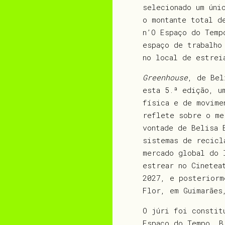
selecionado um úni
o montante total d
n’O Espaço do Temp
espaço de trabalho
no local de estrei
Greenhouse
, de Bel
esta 5.ª edição, u
física e de movime
reflete sobre o me
vontade de Belisa 
sistemas de recicl
mercado global do 
estrear no Cinetea
2027, e posteriorm
Flor, em Guimarães
O júri foi constit
Espaço do Tempo, B