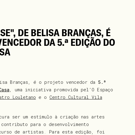
E", DE BELISA BRANÇAS, É
VENCEDOR DA 5.ª EDIÇÃO DO
ASA
isa Branças, é o projeto vencedor da
5.ª
Casa
, uma iniciativa promovida pel’O Espaço
atro Louletano
e o
Centro Cultural Vila
cura ser um estímulo à criação nas artes
 contributo para o desenvolvimento
curso de artistas. Para esta edição, foi