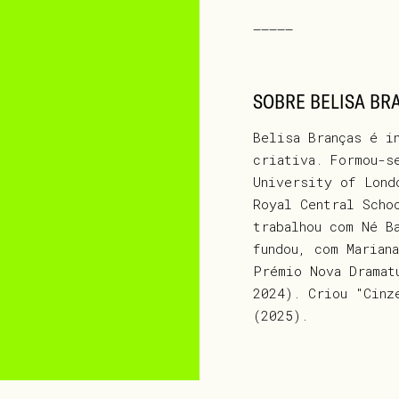
—————
SOBRE BELISA BR
Belisa Branças é i
criativa. Formou-s
University of Lond
Royal Central Scho
trabalhou com Né B
fundou, com Marian
Prémio Nova Dramat
2024). Criou "Cinz
(2025).