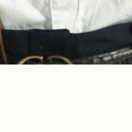
a pop aclamada pelo público, mas
 a sua própria história enquanto se
uiada por uma crença profunda, Clió