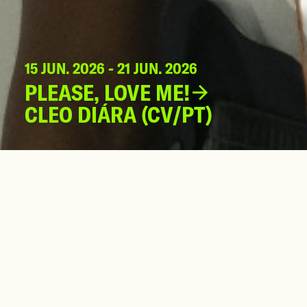
15 JUN. 2026 - 21 JUN. 2026
PLEASE, LOVE ME!
CLEO DIÁRA (CV/PT)
Please, Love Me!
acompanha Clió, uma cantor
ignorada pela crítica, que decide documentar
prepara para celebrar dez anos de carreira.
Assombrada por uma entidade enigmática e g