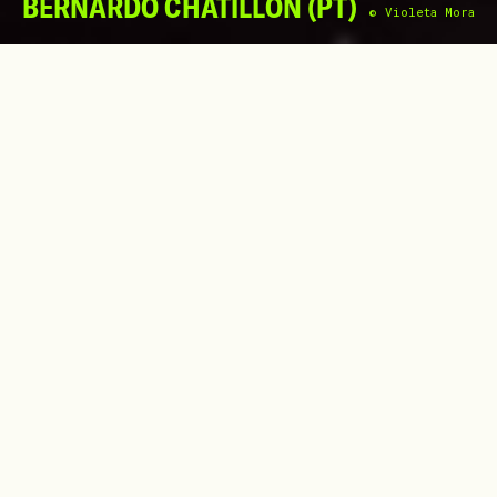
BERNARDO CHATILLON (PT)
© Violeta Mora
Vivemos num tempo que já não é de
passagem, mas de suspensão.
Não estamos apenas entre um antes e um
depois, estamos dentro de um depois que
ainda não começou a existir plenamente.
Entre crises sucessivas, guerras em latência
e futuros que não se deixam nomear,
instala-se uma sensação difusa, mas
persistente: algo está a mudar
profundamente, não como acontecimento,
mas como condição. "Habitamos um mundo