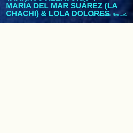
MARÍA DEL MAR SUÁREZ (LA
CHACHI) & LOLA DOLORES
© Yolanda Montiel
Duas mulheres comem num parque, à
porta de uma casa ou num pátio.
Partilham um espaço quotidiano
comum, uma conversa, a intimidade
do silêncio. De repente, o canto e a
dança irrompem no mundo ordinário e
introduzem a magia. Num tempo
suspenso e enigmático, a coreografia
nasce como um redemoinho delicado
até se tornar turbilhão. Um sapateado