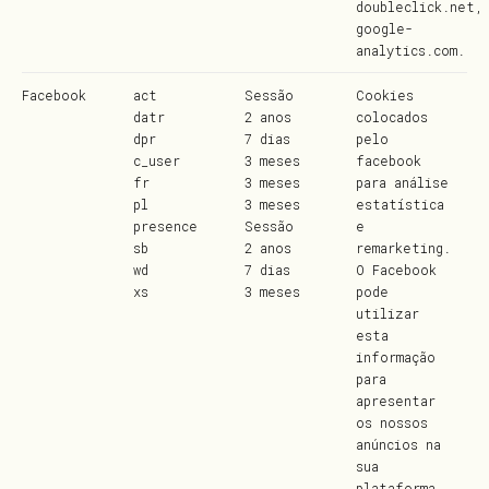
doubleclick.net,
google-
analytics.com.
Facebook
act
Sessão
Cookies
datr
2 anos
colocados
dpr
7 dias
pelo
c_user
3 meses
facebook
fr
3 meses
para análise
pl
3 meses
estatística
presence
Sessão
e
sb
2 anos
remarketing.
wd
7 dias
O Facebook
xs
3 meses
pode
utilizar
esta
informação
para
apresentar
os nossos
anúncios na
sua
plataforma.