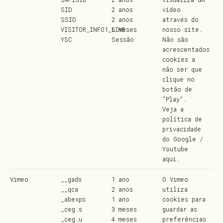
SID
2 anos
vídeo
SSID
2 anos
através do
VISITOR_INFO1_LIVE
6 meses
nosso site.
YSC
Sessão
Não são
acrescentados
cookies a
não ser que
clique no
botão de
"Play".
Veja a
política de
privacidade
do Google /
Youtube
aqui
.
Vimeo
__gads
1 ano
O Vimeo
__qca
2 anos
utiliza
_abexps
1 ano
cookies para
_ceg.s
3 meses
guardar as
_ceg.u
4 meses
preferências