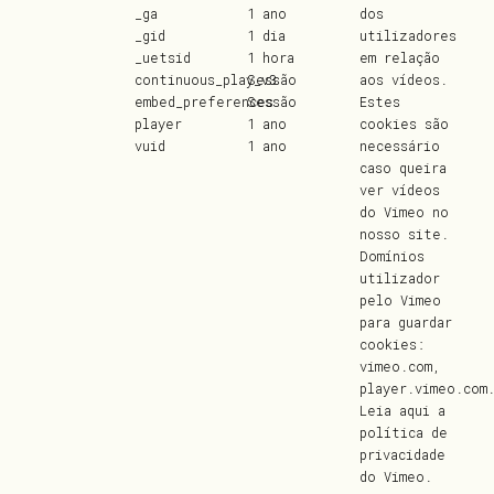
_ga
1 ano
dos
_gid
1 dia
utilizadores
_uetsid
1 hora
em relação
continuous_play_v3
Sessão
aos vídeos.
embed_preferences
Sessão
Estes
player
1 ano
cookies são
vuid
1 ano
necessário
caso queira
ver vídeos
do Vimeo no
nosso site.
Domínios
utilizador
pelo Vimeo
para guardar
cookies:
vimeo.com,
player.vimeo.com
Leia
aqui
a
política de
privacidade
do Vimeo.