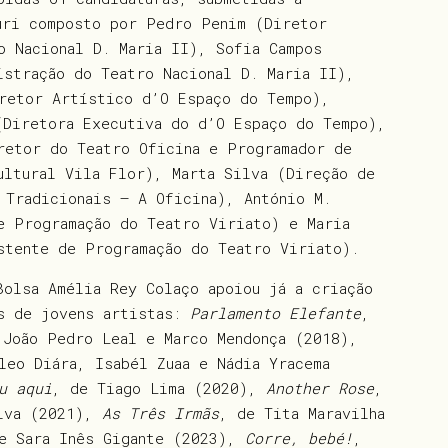
úri composto por Pedro Penim (Diretor
o Nacional D. Maria II), Sofia Campos
istração do Teatro Nacional D. Maria II),
retor Artístico d’O Espaço do Tempo),
(Diretora Executiva do d’O Espaço do Tempo),
retor do Teatro Oficina e Programador de
ultural Vila Flor), Marta Silva (Direção de
 Tradicionais – A Oficina), António M.
e Programação do Teatro Viriato) e Maria
stente de Programação do Teatro Viriato).
Bolsa Amélia Rey Colaço apoiou já a criação
s de jovens artistas:
Parlamento Elefante
,
 João Pedro Leal e Marco Mendonça (2018),
leo Diára, Isabél Zuaa e Nádia Yracema
u aqui
, de Tiago Lima (2020),
Another Rose
,
lva (2021),
As Três Irmãs
, de Tita Maravilha
e Sara Inês Gigante (2023),
Corre, bebé!
,