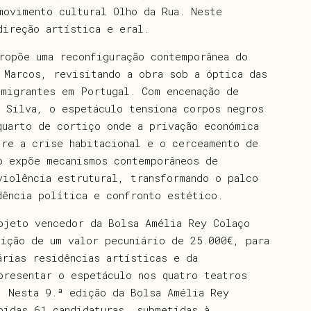
movimento cultural Olho da Rua. Neste
direção artística e eral.
opõe uma reconfiguração contemporânea do
 Marcos, revisitando a obra sob a óptica das
 migrantes em Portugal. Com encenação de
a Silva, o espetáculo tensiona corpos negros
quarto de cortiço onde a privação económica
tre a crise habitacional e o cerceamento de
o expõe mecanismos contemporâneos de
violência estrutural, transformando o palco
dência política e confronto estético.
ojeto vencedor da Bolsa Amélia Rey Colaço
uição de um valor pecuniário de 25.000€, para
árias residências artísticas e da
presentar o espetáculo nos quatro teatros
. Nesta 9.ª edição da Bolsa Amélia Rey
bidas 61 candidaturas, submetidas à