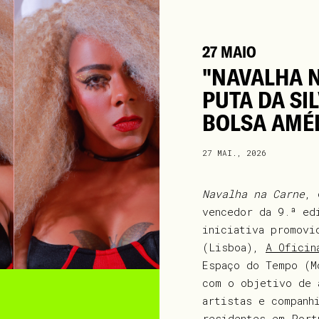
27 MAIO
"NAVALHA N
PUTA DA SIL
BOLSA AMÉ
27 MAI., 2026
Navalha na Carne
, 
vencedor da 9.ª e
iniciativa promov
(Lisboa),
A Oficin
Espaço do Tempo (
com o objetivo de 
artistas e companh
residentes em Port