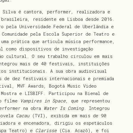
a Silva é cantora, performer, realizadora e
 brasileira, residente em Lisboa desde 2016.
ro pela Universidade Federal de Uberlândia e
 Comunidade pela Escola Superior de Teatro e
 uma prática que articula música performance,
al como dispositivos de investigação
ão cultural. O seu trabalho circulou em mais
ntegrou mais de 40 festivais, instituições
tos institucionais. A sua obra audiovisual
s de dez festivais internacionais e premiada
tival, MVF Awards, Bogotá Music Video
 Mostra e LISBIFF. Participou na Bienal de
 o filme
Vampires in Space
, que representou
performer na obra
Water Is Coming
. Integrou
novela
Cacau
(TVI), exibida em mais de 90
riadora e encenadora, dirigiu os espetáculos
upa Teatro) e
Clarisse
(Cia. Acazô), e foi