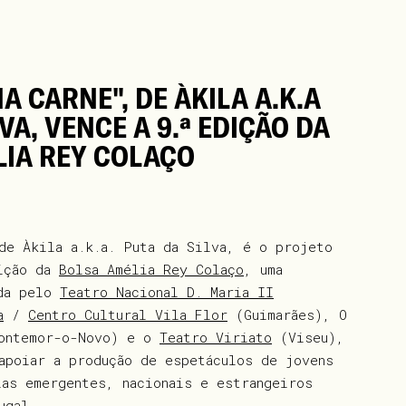
A CARNE", DE ÀKILA A.K.A
VA, VENCE A 9.ª EDIÇÃO DA
LIA REY COLAÇO
de Àkila a.k.a. Puta da Silva, é o projeto
dição da
Bolsa Amélia Rey Colaço
, uma
ida pelo
Teatro Nacional D. Maria II
a
/
Centro Cultural Vila Flor
(Guimarães), O
Montemor-o-Novo) e o
Teatro Viriato
(Viseu),
apoiar a produção de espetáculos de jovens
ias emergentes, nacionais e estrangeiros
ugal.