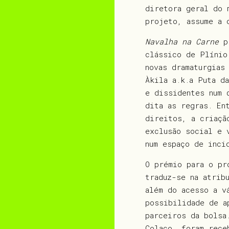
diretora geral do 
projeto, assume a 
Navalha na Carne
pr
clássico de Plínio
novas dramaturgias
Àkila a.k.a Puta d
e dissidentes num 
dita as regras. En
direitos, a criaçã
exclusão social e 
num espaço de inci
O prémio para o pr
traduz-se na atrib
além do acesso a v
possibilidade de a
parceiros da bolsa
Colaço, foram rece