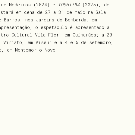
a de Medeiros (2024) e
TOSHiiB4
(2025), de
estará em cena de 27 a 31 de maio na Sala
e Barros, nos Jardins do Bombarda, em
apresentação, o espetáculo é apresentado a
ntro Cultural Vila Flor, em Guimarães; a 20
o Viriato, em Viseu; e a 4 e 5 de setembro,
o, em Montemor-o-Novo.