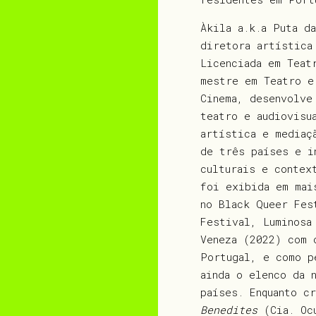
Àkila a.k.a Puta d
diretora artística
Licenciada em Teat
mestre em Teatro e
Cinema, desenvolve
teatro e audiovisu
artística e mediaç
de três países e i
culturais e contex
foi exibida em mai
no Black Queer Fes
Festival, Luminosa
Veneza (2022) com
Portugal, e como 
ainda o elenco da 
países. Enquanto c
Benedites
(Cia. Oc