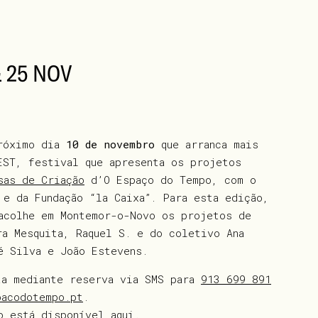
 & 25 NOV
próximo dia
10 de novembro
que arranca mais
EST, festival que apresenta os projetos
sas de Criação
d’O Espaço do Tempo, com o
 e da Fundação “la Caixa”. Para esta edição,
acolhe em Montemor-o-Novo os projetos de
ra Mesquita, Raquel S. e do coletivo Ana
é Silva e João Estevens.
ta mediante reserva via SMS para
913 699 891
pacodotempo.pt
.
to está disponível
aqui
.