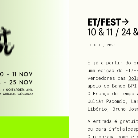
ET/FEST
10 & 11 / 24
31 OUT., 2023
É já a partir do 
uma edição do ET/F
vencedores das
Bol
apoio do Banco BPI
O Espaço do Tempo 
Julián Pacomio, La
Libório, Bruno Jos
A entrada é gratui
ou para
info[a]oes
O programa comple